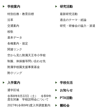
学校案内
研究活動
特別任務・教育目標
最新研究活動
沿革
過去のテーマ・総論
交通案内
研究・研修会の協力・派遣
校歌
基本データ
各種案内・規定
関連リンク
空から見た附属天王寺小学校
制服、体操服等問い合わせ先
附属学校園支援事業基金
附小ソング
入学案内
学校生活
通学区域
お知らせ
令和8年8月22日（土） 令和9年
PTA活動
度生対象 学校説明会について
2027年(令和9年)度入学調査案内
雛松会