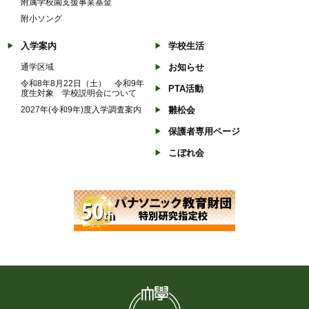
附属学校園支援事業基金
附小ソング
入学案内
学校生活
通学区域
お知らせ
令和8年8月22日（土） 令和9年
PTA活動
度生対象 学校説明会について
2027年(令和9年)度入学調査案内
雛松会
保護者専用ページ
こぼれ会