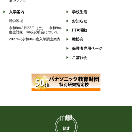
附小ソング
入学案内
学校生活
通学区域
お知らせ
令和8年8月22日（土） 令和9年
PTA活動
度生対象 学校説明会について
2027年(令和9年)度入学調査案内
雛松会
保護者専用ページ
こぼれ会