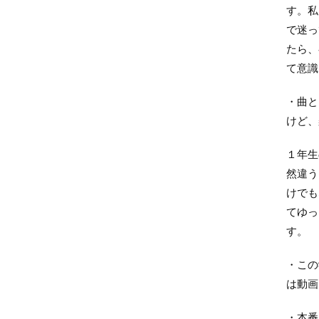
す。私
で迷っ
たら、
て意識
・曲と
けど、
１年生
然違う
けでも
てゆっ
す。
・この
は動画
・本番