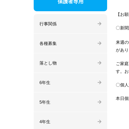
保護者専用
【お願
行事関係
〇新聞
来週の
各種募集
があり
落とし物
ご家庭
す。お
6年生
〇個人
本日個
5年生
4年生