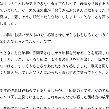
は１つのことしか集中できないタイプらしくて、表情を意識する
ていました。が、大久保先生が「お母さんお父さんは歌もそうだ
喜ぶし、悲しそうな顔だったら心配になります…」的なことを言
しました。
曲の間にお笑いが入るので、感動させながらもおもしろくという
楽しんでもらえてよかったです。
のときにした昭和の雰囲気とはちがう昭和を見せることを意識し
！！ということ伝えるために、１４６の良さを引き出した。坂本
ないけど、すごくやさしさやあたたかみを感じました。歌詞と同
くり歌えた。でもお父さんにめっちゃ真顔すぎて笑ってもうた。
学年の強みは運動会でもありましたが、「団結力」です。なので
を１０回以上見ていました。これもみんなで頑張った団結力の成
、笑顔で見守ってくれているおじいちゃん・おばあちゃん・父・