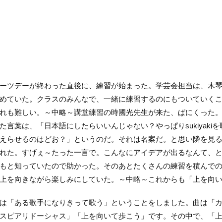
ーツデーが終わった直後に、練習が始まった。学芸会担当は、木
めていた。クラスのみんなで、一緒に練習するのにもついていく
れも難しい。～中略～講堂練習の時國光先生が来た、ぱにくった
た言葉は、「日本語にしたらいいんじゃない？やっぱりsukiyak
えらせるのはどお？」というのだ。それは名案だ。と思い隣を見
れた。すげぇ～たった一言で。こんなにアイデアが出るなんて、
もと知っていたので助かった。そのあとたくさんの練習を積んで
上を向きながら楽しみにしていた。～中略～これからも「上を向
は「ある歌手になりきって歌う」ということをしました。曲は「
スピアリドーシャス」「上を向いて歩こう」です。その中で、「