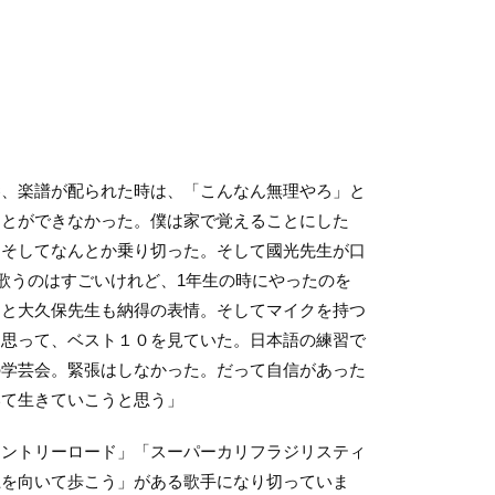
琴、楽譜が配られた時は、「こんなん無理やろ」と
ことができなかった。僕は家で覚えることにした
。そしてなんとか乗り切った。そして國光先生が口
iを歌うのはすごいけれど、1年生の時にやったのを
ると大久保先生も納得の表情。そしてマイクを持つ
と思って、ベスト１０を見ていた。日本語の練習で
の学芸会。緊張はしなかった。だって自信があった
いて生きていこうと思う」
カントリーロード」「スーパーカリフラジリスティ
上を向いて歩こう」がある歌手になり切っていま