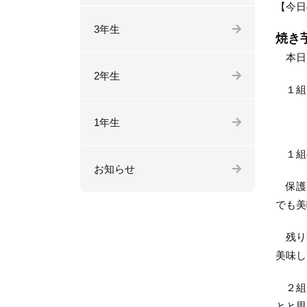
【今日
3年生
焼き
本日
2年生
１組〜
1年生
１組の
お知らせ
保護者
でも美
残り時
美味し
２組、
とと思