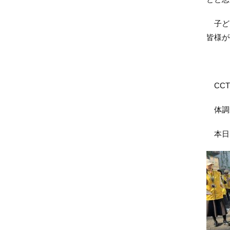
子ども
皆様が
CCT
体調が
本日