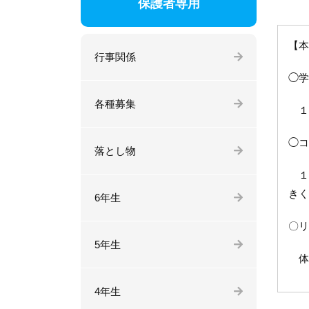
保護者専用
【本
行事関係
◯学
各種募集
１
◯コ
落とし物
１２
きく
6年生
〇リ
5年生
体
4年生