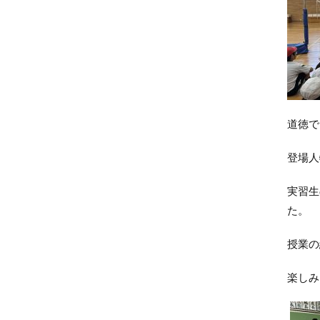
道徳で
登場人
実習生
た。
授業の
楽しみ