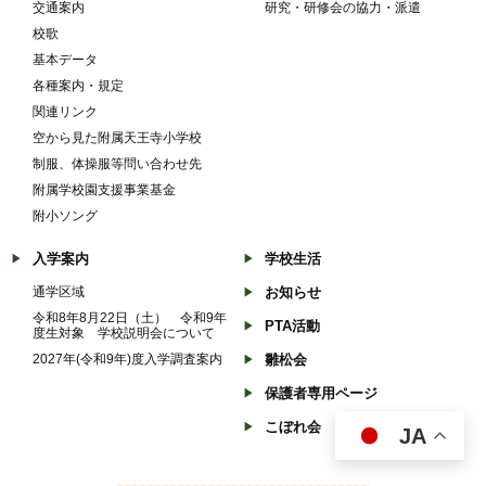
交通案内
研究・研修会の協力・派遣
校歌
基本データ
各種案内・規定
関連リンク
空から見た附属天王寺小学校
制服、体操服等問い合わせ先
附属学校園支援事業基金
附小ソング
入学案内
学校生活
通学区域
お知らせ
令和8年8月22日（土） 令和9年
PTA活動
度生対象 学校説明会について
2027年(令和9年)度入学調査案内
雛松会
保護者専用ページ
こぼれ会
JA