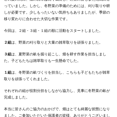
っていました。しかし、冬野菜の準備のためには、刈り取りや耕
しが必要です。少しもったいない気持ちもありましたが、季節の
移り変わりに合わせた大切な作業です。
今回は、２組・３組・１組の順に活動をスタートしました。
２組
は、野菜の刈り取りと大量の雑草取りを頑張りました。
３組
は、夏野菜の畝を掘り起こし、畑を耕す作業を担当しまし
た。子どもたちは雑草取りも一生懸命でした。
１組
は、冬野菜の畝づくりを担当し、こちらも子どもたちが雑草
取りを頑張ってくれました。
それぞれの組が役割分担をしながら協力し、見事に冬野菜の畝が
完成しました。
本当に皆さんのご協力のおかげで、畑はとても綺麗な状態になり
ました。ご参加いただいた保護者の皆様、ありがとうございまし