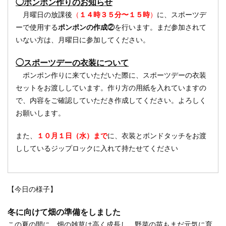
◯ポンポン作りのお知らせ
月曜日の放課後
（
１４時３５分〜１５時
）
に、スポーツデ
ーで使用する
ポンポンの作成②
を行います。まだ参加されて
いない方は、月曜日に参加してください。
◯スポーツデーの衣装について
ポンポン作りに来ていただいた際に、スポーツデーの衣装
セットをお渡ししています。作り方の用紙を入れていますの
で、内容をご確認していただき作成してください。よろしく
お願いします。
また、
１０月１日（水）まで
に、衣装とボンドタッチをお渡
ししているジップロックに入れて持たせてください
【今日の様子】
冬に向けて畑の準備をしました
この夏の間に、畑の雑草は高く成長し、野菜の苗もまだ元気に育