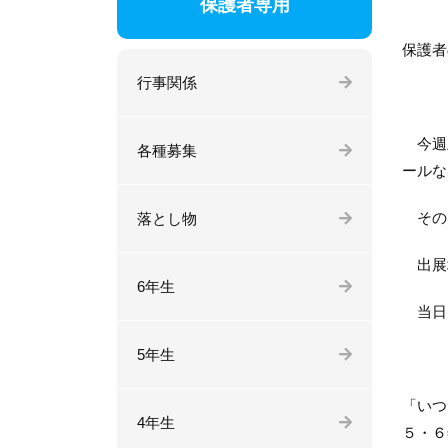
保護者専用
保護者
行事関係
今週土
各種募集
ールな
その
落とし物
出展場
6年生
当日は
5年生
「いつ
4年生
５・６