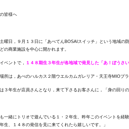
の皆様へ
曜日，９月１３日に「あべてんBOSAIスイッチ」という地域の防
どの商業施設を中心に開かれます。
イベントで，
１４８期生３年生が各地域で発見した「あ！ぼうさ
所は，あべのハルカス２階ウエルカムガレリア・天王寺MIOプラザ
３年生が店員さんとなり，来て下さるお客さんに，「身の回りの”
も一緒にトリオで遊んでいる１・２年生、昨年このイベントを経
年生、１４８の発信を見に来てくれたら嬉しいです。」