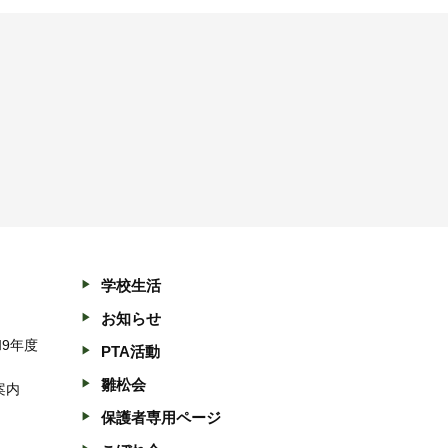
学校生活
お知らせ
和9年度
PTA活動
雛松会
案内
保護者専用ページ