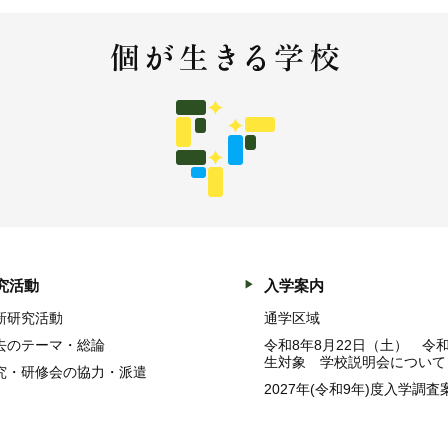
究活動
入学案内
新研究活動
通学区域
去のテーマ・総論
令和8年8月22日（土） 令
生対象 学校説明会について
究・研修会の協力・派遣
2027年(令和9年)度入学調査