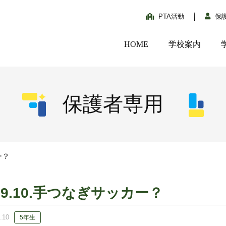
PTA活動
保
HOME
学校案内
保護者専用
ー？
09.10.手つなぎサッカー？
.10
5年生