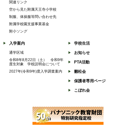
関連リンク
空から見た附属天王寺小学校
制服、体操服等問い合わせ先
附属学校園支援事業基金
附小ソング
入学案内
学校生活
通学区域
お知らせ
令和8年8月22日（土） 令和9年
PTA活動
度生対象 学校説明会について
2027年(令和9年)度入学調査案内
雛松会
保護者専用ページ
こぼれ会