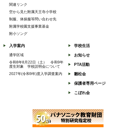
関連リンク
空から見た附属天王寺小学校
制服、体操服等問い合わせ先
附属学校園支援事業基金
附小ソング
入学案内
学校生活
通学区域
お知らせ
令和8年8月22日（土） 令和9年
PTA活動
度生対象 学校説明会について
2027年(令和9年)度入学調査案内
雛松会
保護者専用ページ
こぼれ会