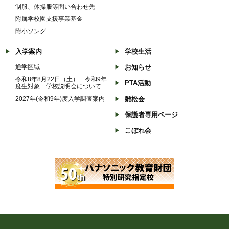
制服、体操服等問い合わせ先
附属学校園支援事業基金
附小ソング
入学案内
学校生活
通学区域
お知らせ
令和8年8月22日（土） 令和9年
PTA活動
度生対象 学校説明会について
2027年(令和9年)度入学調査案内
雛松会
保護者専用ページ
こぼれ会