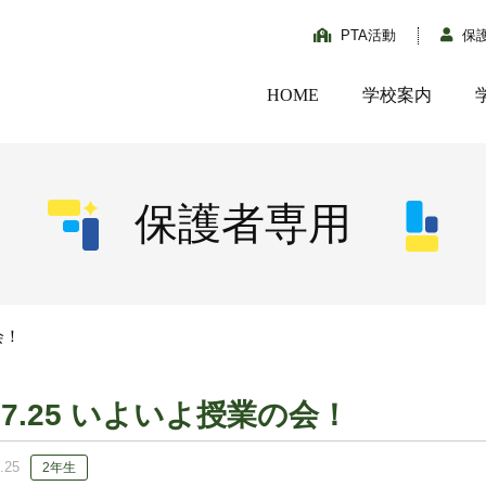
PTA活動
保
HOME
学校案内
保護者専用
会！
07.25 いよいよ授業の会！
.25
2年生