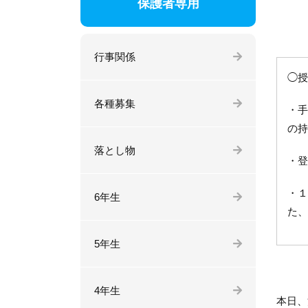
保護者専用
行事関係
◯授
各種募集
・手
の持
落とし物
・登
・１
6年生
た、
5年生
4年生
本日、