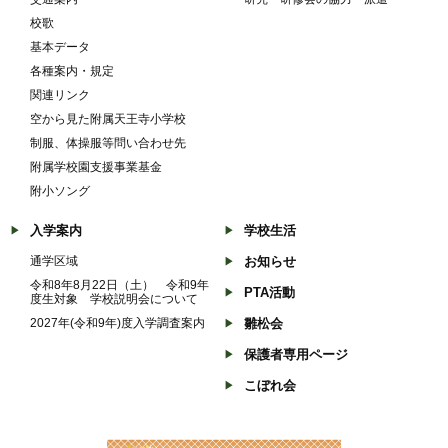
校歌
基本データ
各種案内・規定
関連リンク
空から見た附属天王寺小学校
制服、体操服等問い合わせ先
附属学校園支援事業基金
附小ソング
入学案内
学校生活
通学区域
お知らせ
令和8年8月22日（土） 令和9年
PTA活動
度生対象 学校説明会について
2027年(令和9年)度入学調査案内
雛松会
保護者専用ページ
こぼれ会