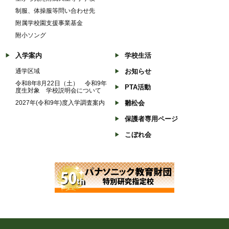
制服、体操服等問い合わせ先
附属学校園支援事業基金
附小ソング
入学案内
学校生活
通学区域
お知らせ
令和8年8月22日（土） 令和9年
PTA活動
度生対象 学校説明会について
2027年(令和9年)度入学調査案内
雛松会
保護者専用ページ
こぼれ会