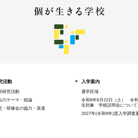
究活動
入学案内
新研究活動
通学区域
去のテーマ・総論
令和8年8月22日（土） 令
生対象 学校説明会について
究・研修会の協力・派遣
2027年(令和9年)度入学調査