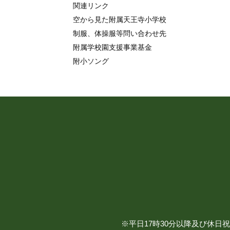
関連リンク
空から見た附属天王寺小学校
制服、体操服等問い合わせ先
附属学校園支援事業基金
附小ソング
※平日17時30分以降及び休