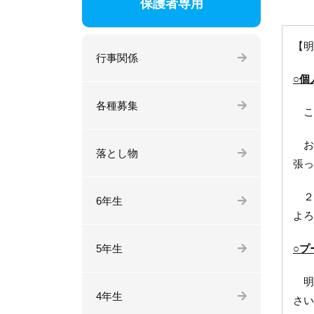
保護者専用
【明
行事関係
○個
各種募集
こ
お
落とし物
張っ
２
6年生
よろ
5年生
○プ
明
4年生
さい