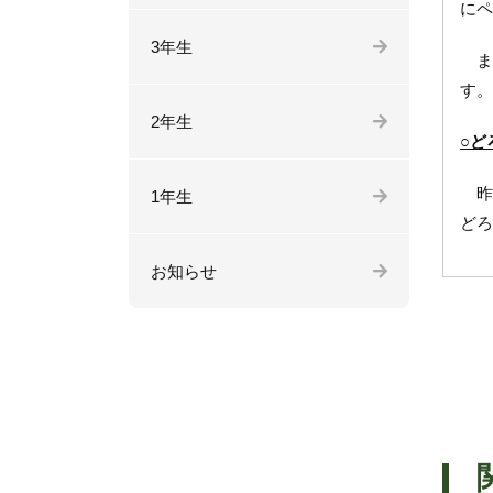
にペ
3年生
ま
す。
2年生
○ど
昨
1年生
どろ
お知らせ