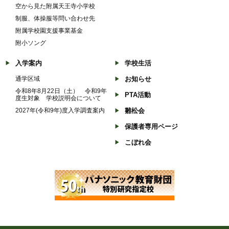
空から見た附属天王寺小学校
制服、体操服等問い合わせ先
附属学校園支援事業基金
附小ソング
入学案内
学校生活
通学区域
お知らせ
令和8年8月22日（土） 令和9年
PTA活動
度生対象 学校説明会について
2027年(令和9年)度入学調査案内
雛松会
保護者専用ページ
こぼれ会