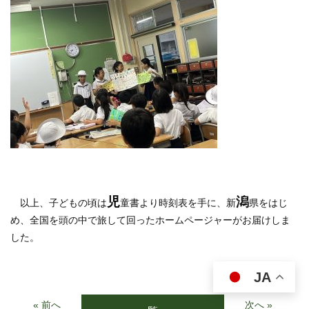
児
潟
以上、子どもの頃は
童書より時刻表を手に、新
県をはじ
め、全国を頭の中で旅して回ったホームページャーがお届けしま
した。
JA
« 前へ
次へ »