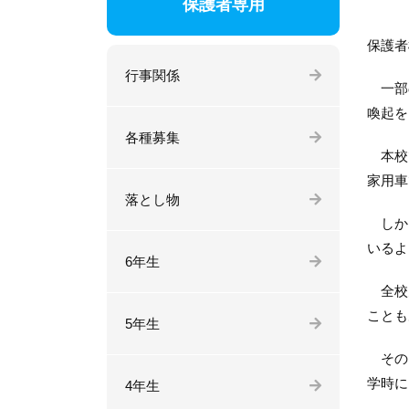
保護者専用
保護者
行事関係
一部の
喚起を
各種募集
本校で
家用車
落とし物
しかし
いるよ
6年生
全校児
ことも
5年生
そのよ
学時に
4年生