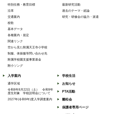
特別任務・教育目標
最新研究活動
沿革
過去のテーマ・総論
交通案内
研究・研修会の協力・派遣
校歌
基本データ
各種案内・規定
関連リンク
空から見た附属天王寺小学校
制服、体操服等問い合わせ先
附属学校園支援事業基金
附小ソング
入学案内
学校生活
通学区域
お知らせ
令和8年8月22日（土） 令和9年
PTA活動
度生対象 学校説明会について
2027年(令和9年)度入学調査案内
雛松会
保護者専用ページ