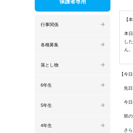
保護者専用
【本
行事関係
本日
した
各種募集
ん。
落とし物
【今日
6年生
先日「
今日の
5年生
班の中
4年生
さらに