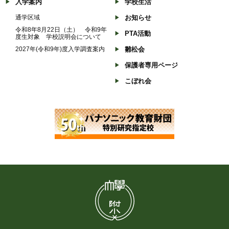
入学案内
学校生活
通学区域
お知らせ
令和8年8月22日（土） 令和9年
PTA活動
度生対象 学校説明会について
2027年(令和9年)度入学調査案内
雛松会
保護者専用ページ
こぼれ会