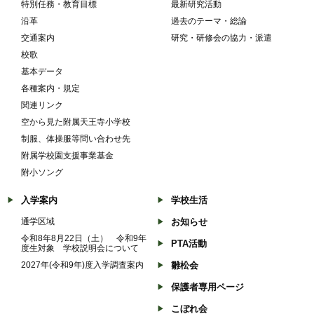
特別任務・教育目標
最新研究活動
沿革
過去のテーマ・総論
交通案内
研究・研修会の協力・派遣
校歌
基本データ
各種案内・規定
関連リンク
空から見た附属天王寺小学校
制服、体操服等問い合わせ先
附属学校園支援事業基金
附小ソング
入学案内
学校生活
通学区域
お知らせ
令和8年8月22日（土） 令和9年
PTA活動
度生対象 学校説明会について
2027年(令和9年)度入学調査案内
雛松会
保護者専用ページ
こぼれ会