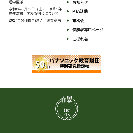
通学区域
お知らせ
令和8年8月22日（土） 令和9年
PTA活動
度生対象 学校説明会について
2027年(令和9年)度入学調査案内
雛松会
保護者専用ページ
こぼれ会