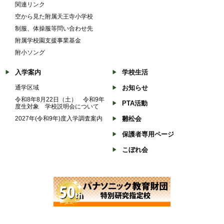
関連リンク
空から見た附属天王寺小学校
制服、体操服等問い合わせ先
附属学校園支援事業基金
附小ソング
入学案内
学校生活
通学区域
お知らせ
令和8年8月22日（土） 令和9年
PTA活動
度生対象 学校説明会について
2027年(令和9年)度入学調査案内
雛松会
保護者専用ページ
こぼれ会