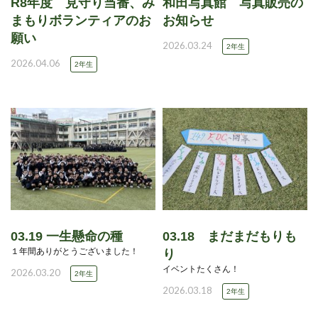
R8年度 見守り当番、み
和田写真館 写真販売の
まもりボランティアのお
お知らせ
願い
2026.03.24
2年生
2026.04.06
2年生
03.19 一生懸命の種
03.18 まだまだもりも
１年間ありがとうございました！
り
イベントたくさん！
2026.03.20
2年生
2026.03.18
2年生