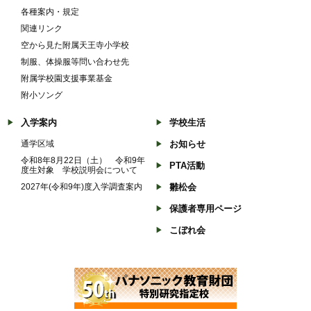
各種案内・規定
関連リンク
空から見た附属天王寺小学校
制服、体操服等問い合わせ先
附属学校園支援事業基金
附小ソング
入学案内
学校生活
通学区域
お知らせ
令和8年8月22日（土） 令和9年
PTA活動
度生対象 学校説明会について
2027年(令和9年)度入学調査案内
雛松会
保護者専用ページ
こぼれ会