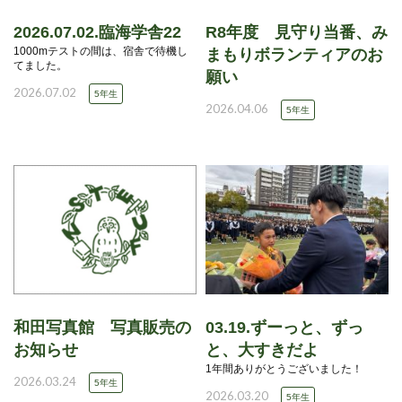
2026.07.02.臨海学舎22
R8年度 見守り当番、み
1000mテストの間は、宿舎で待機し
まもりボランティアのお
てました。
願い
2026.07.02
5年生
2026.04.06
5年生
和田写真館 写真販売の
03.19.ずーっと、ずっ
お知らせ
と、大すきだよ
1年間ありがとうございました！
2026.03.24
5年生
2026.03.20
5年生