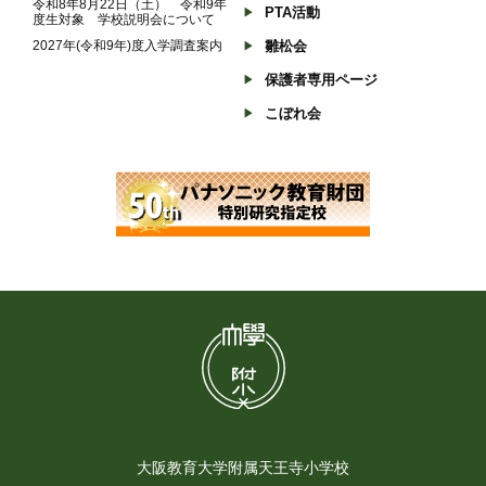
令和8年8月22日（土） 令和9年
PTA活動
度生対象 学校説明会について
2027年(令和9年)度入学調査案内
雛松会
保護者専用ページ
こぼれ会
大阪教育大学附属天王寺小学校