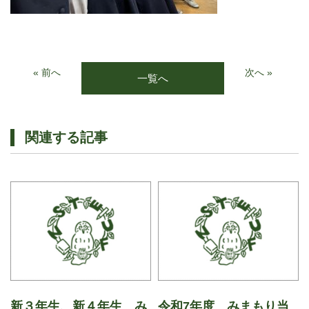
« 前へ
次へ »
一覧へ
関連する記事
新３年生、新４年生 み
令和7年度 みまもり当