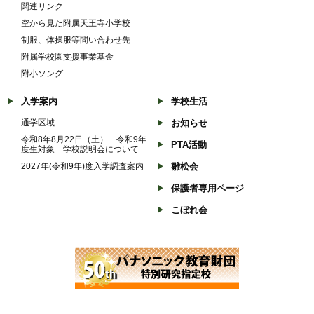
関連リンク
空から見た附属天王寺小学校
制服、体操服等問い合わせ先
附属学校園支援事業基金
附小ソング
入学案内
学校生活
通学区域
お知らせ
令和8年8月22日（土） 令和9年
PTA活動
度生対象 学校説明会について
2027年(令和9年)度入学調査案内
雛松会
保護者専用ページ
こぼれ会