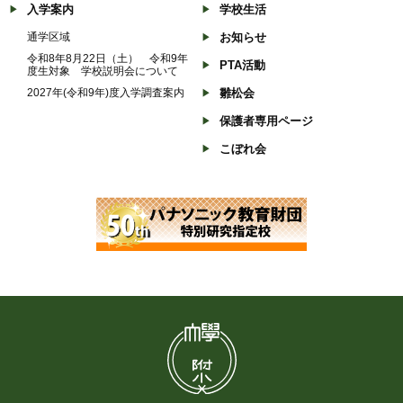
入学案内
学校生活
通学区域
お知らせ
令和8年8月22日（土） 令和9年
PTA活動
度生対象 学校説明会について
2027年(令和9年)度入学調査案内
雛松会
保護者専用ページ
こぼれ会