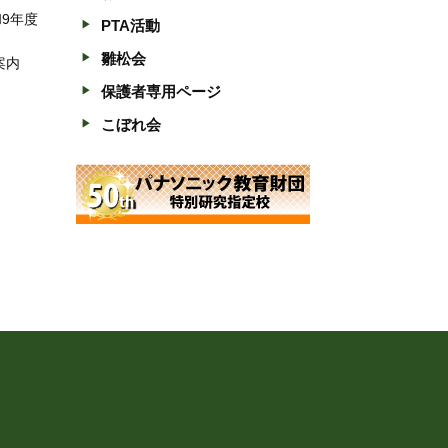
和9年度
PTA活動
雛松会
案内
保護者専用ページ
こぼれ会