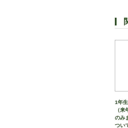
1年
（来
のみ
つい