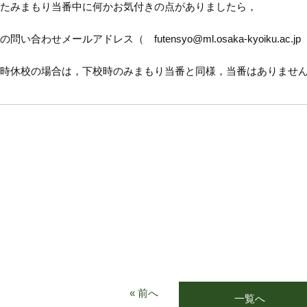
たみまもり当番中に何かお気付きの点がありましたら，
の問い合わせメールアドレス（ futensyo@ml.osaka-kyoiku.a
時休校の場合は，下校時のみまもり当番と同様，当番はありませ
« 前へ
一覧へ