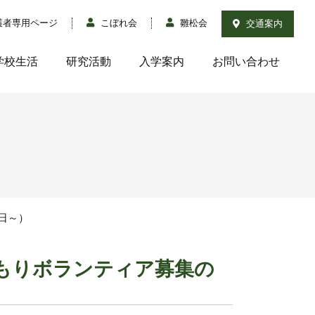
護者専用ページ
こぼれ会
雛松会
交通案内
学校生活
研究活動
入学案内
お問い合わせ
日～）
もりボランティア募集の