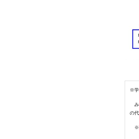
※学
み
の代
※P