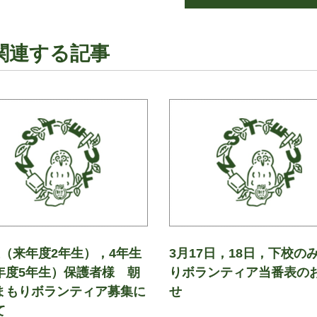
関連する記事
生（来年度2年生），4年生
3月17日，18日，下校の
年度5年生）保護者様 朝
りボランティア当番表の
まもりボランティア募集に
せ
て