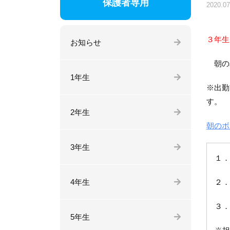
保護者専用
2020.07
３年
お知らせ
朝の
1年生
※出勤
す。
2年生
朝のボ
3年生
１．
4年生
２．
３．
5年生