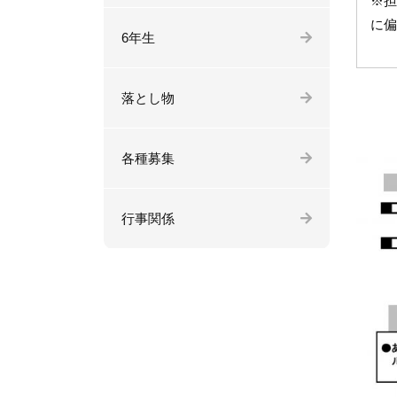
※担
に偏
6年生
落とし物
各種募集
行事関係