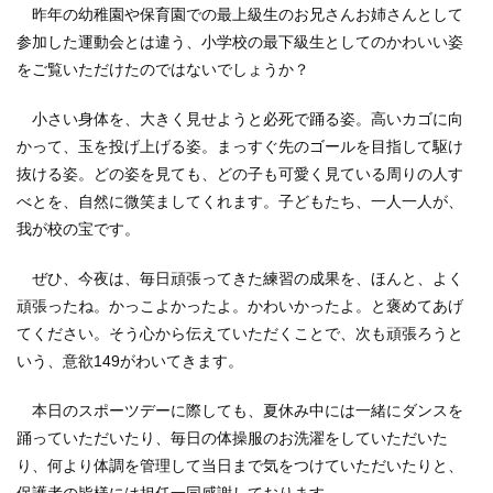
昨年の幼稚園や保育園での最上級生のお兄さんお姉さんとして
参加した運動会とは違う、小学校の最下級生としてのかわいい姿
をご覧いただけたのではないでしょうか？
小さい身体を、大きく見せようと必死で踊る姿。高いカゴに向
かって、玉を投げ上げる姿。まっすぐ先のゴールを目指して駆け
抜ける姿。どの姿を見ても、どの子も可愛く見ている周りの人す
べとを、自然に微笑ましてくれます。子どもたち、一人一人が、
我が校の宝です。
ぜひ、今夜は、毎日頑張ってきた練習の成果を、ほんと、よく
頑張ったね。かっこよかったよ。かわいかったよ。と褒めてあげ
てください。そう心から伝えていただくことで、次も頑張ろうと
いう、意欲149がわいてきます。
本日のスポーツデーに際しても、夏休み中には一緒にダンスを
踊っていただいたり、毎日の体操服のお洗濯をしていただいた
り、何より体調を管理して当日まで気をつけていただいたりと、