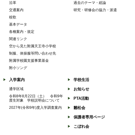
沿革
過去のテーマ・総論
交通案内
研究・研修会の協力・派遣
校歌
基本データ
各種案内・規定
関連リンク
空から見た附属天王寺小学校
制服、体操服等問い合わせ先
附属学校園支援事業基金
附小ソング
入学案内
学校生活
通学区域
お知らせ
令和8年8月22日（土） 令和9年
PTA活動
度生対象 学校説明会について
2027年(令和9年)度入学調査案内
雛松会
保護者専用ページ
こぼれ会