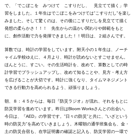
で、「でこぼこを みつけて こすりだし、 見立てて描く」学
習をしました。１年生はでこぼこをみつけては”こすりだし”を楽し
みました。そして驚くのは、その後にこすりだしを見立てて描く
発想の柔らかさ！！！ 先生からの温かい関わりや師範をもと
に、創作活動で力を発揮できました！！明日は、２組さんです。
算数では、時計の学習をしています。附天小の１年生は、ノーチ
ャイム学校ゆえに、４月より、時計が読めないとすごせません。
ほんとうに、すごい。その生活時計を、改めて、算数としての時
計学習でブラッシュアップし、改めて知ることや、見方・考え方
を広げることが大切です。時計に強くなり、タイムマネジメント
できる行動力を高められるよう、頑張りましょう。
朝、８：４５からは、毎日『防災ラジオ』が流れ、それをもとに
防災学習を進めています。昨日はBloom Worksさんとの出会い。
今日は、『AED』の学習です。”日々の防災”と共に、”いざという
時の防災力”を高めていきましょう。木曜朝の通学班集会も、金・
土の防災合宿も、在学証明書の確認と記入も、防災学習の一環で