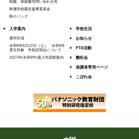
制服、体操服等問い合わせ先
附属学校園支援事業基金
附小ソング
入学案内
学校生活
通学区域
お知らせ
令和8年8月22日（土） 令和9年
PTA活動
度生対象 学校説明会について
2027年(令和9年)度入学調査案内
雛松会
保護者専用ページ
こぼれ会