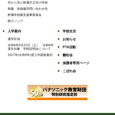
空から見た附属天王寺小学校
制服、体操服等問い合わせ先
附属学校園支援事業基金
附小ソング
入学案内
学校生活
通学区域
お知らせ
令和8年8月22日（土） 令和9年
PTA活動
度生対象 学校説明会について
2027年(令和9年)度入学調査案内
雛松会
保護者専用ページ
こぼれ会