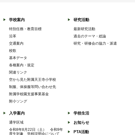
学校案内
研究活動
特別任務・教育目標
最新研究活動
沿革
過去のテーマ・総論
交通案内
研究・研修会の協力・派遣
校歌
基本データ
各種案内・規定
関連リンク
空から見た附属天王寺小学校
制服、体操服等問い合わせ先
附属学校園支援事業基金
附小ソング
入学案内
学校生活
通学区域
お知らせ
令和8年8月22日（土） 令和9年
PTA活動
度生対象 学校説明会について