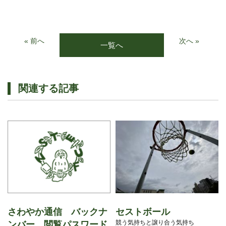
« 前へ
次へ »
一覧へ
関連する記事
さわやか通信 バックナ
セストボール
競う気持ちと譲り合う気持ち
ンバー 閲覧パスワード