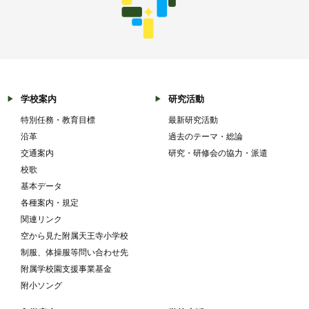
学校案内
研究活動
特別任務・教育目標
最新研究活動
沿革
過去のテーマ・総論
交通案内
研究・研修会の協力・派遣
校歌
基本データ
各種案内・規定
関連リンク
空から見た附属天王寺小学校
制服、体操服等問い合わせ先
附属学校園支援事業基金
附小ソング