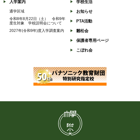
入学案内
学校生活
通学区域
お知らせ
令和8年8月22日（土） 令和9年
PTA活動
度生対象 学校説明会について
2027年(令和9年)度入学調査案内
雛松会
保護者専用ページ
こぼれ会