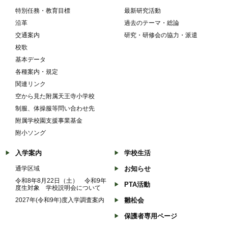
特別任務・教育目標
最新研究活動
沿革
過去のテーマ・総論
交通案内
研究・研修会の協力・派遣
校歌
基本データ
各種案内・規定
関連リンク
空から見た附属天王寺小学校
制服、体操服等問い合わせ先
附属学校園支援事業基金
附小ソング
入学案内
学校生活
通学区域
お知らせ
令和8年8月22日（土） 令和9年
PTA活動
度生対象 学校説明会について
2027年(令和9年)度入学調査案内
雛松会
保護者専用ページ