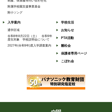
制服、体操服等問い合わせ先
附属学校園支援事業基金
附小ソング
入学案内
学校生活
通学区域
お知らせ
令和8年8月22日（土） 令和9年
PTA活動
度生対象 学校説明会について
2027年(令和9年)度入学調査案内
雛松会
保護者専用ページ
こぼれ会