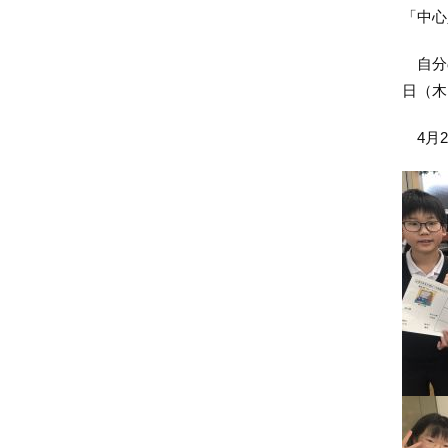
「中心
自分の
日（木
4
月
2