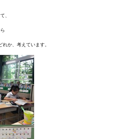
して、
から
どれか、
考えています。