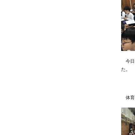
今日は
た。
体育の