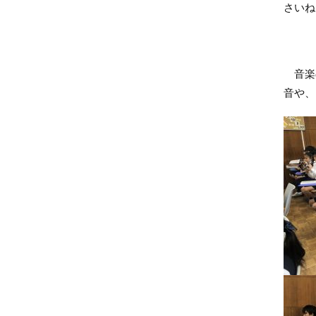
さいね
音楽の
音や、