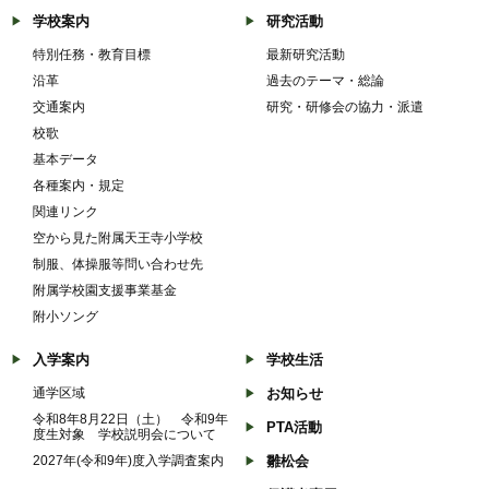
学校案内
研究活動
特別任務・教育目標
最新研究活動
沿革
過去のテーマ・総論
交通案内
研究・研修会の協力・派遣
校歌
基本データ
各種案内・規定
関連リンク
空から見た附属天王寺小学校
制服、体操服等問い合わせ先
附属学校園支援事業基金
附小ソング
入学案内
学校生活
通学区域
お知らせ
令和8年8月22日（土） 令和9年
PTA活動
度生対象 学校説明会について
2027年(令和9年)度入学調査案内
雛松会