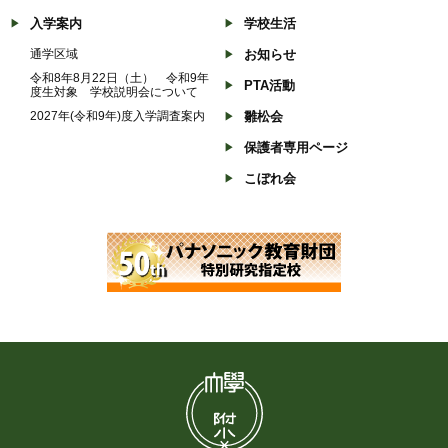
入学案内
学校生活
通学区域
お知らせ
令和8年8月22日（土） 令和9年
PTA活動
度生対象 学校説明会について
2027年(令和9年)度入学調査案内
雛松会
保護者専用ページ
こぼれ会