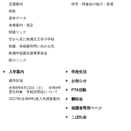
交通案内
研究・研修会の協力・派遣
校歌
基本データ
各種案内・規定
関連リンク
空から見た附属天王寺小学校
制服、体操服等問い合わせ先
附属学校園支援事業基金
附小ソング
入学案内
学校生活
通学区域
お知らせ
令和8年8月22日（土） 令和9年
PTA活動
度生対象 学校説明会について
2027年(令和9年)度入学調査案内
雛松会
保護者専用ページ
こぼれ会