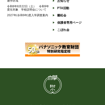
通学区域
お知らせ
令和8年8月22日（土） 令和9年
PTA活動
度生対象 学校説明会について
2027年(令和9年)度入学調査案内
雛松会
保護者専用ページ
こぼれ会