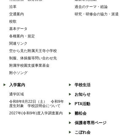
沿革
過去のテーマ・総論
交通案内
研究・研修会の協力・派遣
校歌
基本データ
各種案内・規定
関連リンク
空から見た附属天王寺小学校
制服、体操服等問い合わせ先
附属学校園支援事業基金
附小ソング
入学案内
学校生活
通学区域
お知らせ
令和8年8月22日（土） 令和9年
PTA活動
度生対象 学校説明会について
2027年(令和9年)度入学調査案内
雛松会
保護者専用ページ
こぼれ会