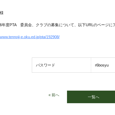
様
年度PTA 委員会、クラブの募集について、以下URLのページに
/www.tennoji-e.oku.ed.jp/pta/192908/
パスワード
r6bosyu
« 前へ
一覧へ