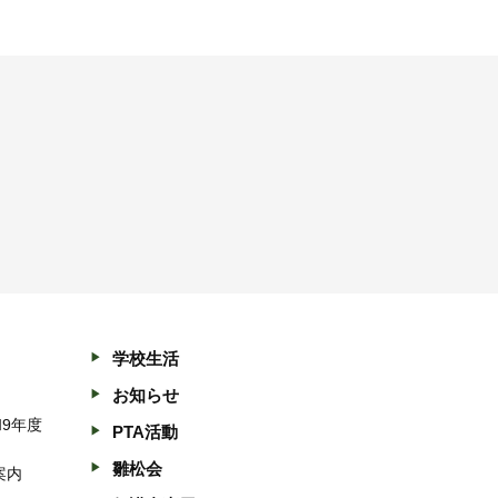
学校生活
お知らせ
和9年度
PTA活動
雛松会
案内