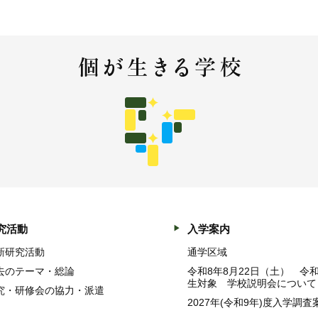
究活動
入学案内
新研究活動
通学区域
去のテーマ・総論
令和8年8月22日（土） 令
生対象 学校説明会について
究・研修会の協力・派遣
2027年(令和9年)度入学調査