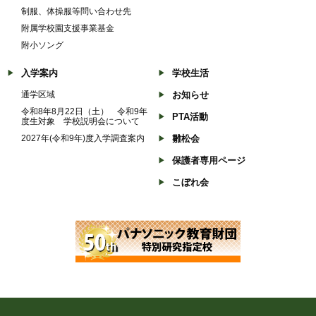
制服、体操服等問い合わせ先
附属学校園支援事業基金
附小ソング
入学案内
学校生活
通学区域
お知らせ
令和8年8月22日（土） 令和9年
PTA活動
度生対象 学校説明会について
2027年(令和9年)度入学調査案内
雛松会
保護者専用ページ
こぼれ会