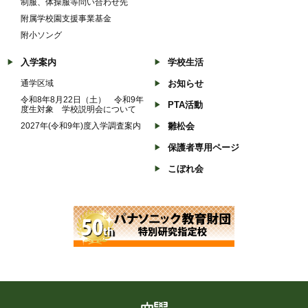
制服、体操服等問い合わせ先
附属学校園支援事業基金
附小ソング
入学案内
学校生活
通学区域
お知らせ
令和8年8月22日（土） 令和9年
PTA活動
度生対象 学校説明会について
2027年(令和9年)度入学調査案内
雛松会
保護者専用ページ
こぼれ会